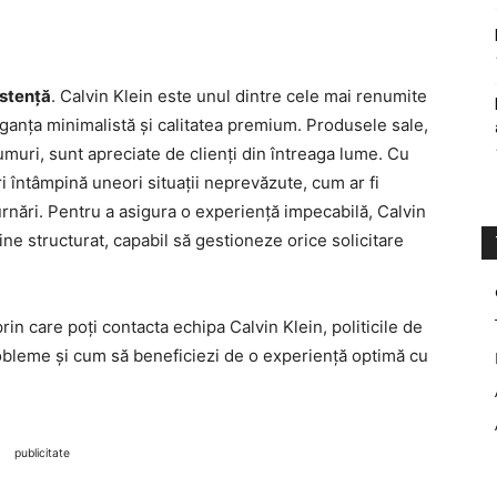
istență
. Calvin Klein este unul dintre cele mai renumite
anța minimalistă și calitatea premium. Produsele sale,
umuri, sunt apreciate de clienți din întreaga lume. Cu
i întâmpină uneori situații neprevăzute, cum ar fi
rnări. Pentru a asigura o experiență impecabilă, Calvin
bine structurat, capabil să gestioneze orice solicitare
rin care poți contacta echipa Calvin Klein, politicile de
robleme și cum să beneficiezi de o experiență optimă cu
publicitate