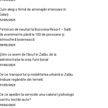
Cum alegi o firmă de amenajări interioare în
Galați
12/05/2025
Petreceri de neuitat la Bucovina Resort – Sală
de evenimente până la 100 de persoane și
atmosferă boierească
09/05/2025
Știm ce avem de făcut în Zalău: de la
administrație la oraș funcțional
01/05/2025
De ce transportul și mobilitatea urbană in Zalău
trebuie regândite din temelii
01/05/2025
De ce apelăm la serviciile unui cabinet psihologic
pentru testări auto?
19/02/2025