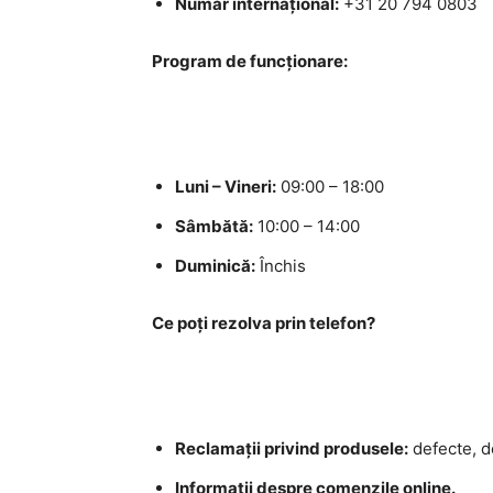
Număr internațional:
+31 20 794 0803
Program de funcționare:
Luni – Vineri:
09:00 – 18:00
Sâmbătă:
10:00 – 14:00
Duminică:
Închis
Ce poți rezolva prin telefon?
Reclamații privind produsele:
defecte, d
Informații despre comenzile online.