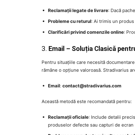
Reclamații legate de livrare
: Dacă pachet
Probleme cu returul
: Ai trimis un produs
Clarificări privind comenzile online
: Pro
3.
Email – Soluția Clasică pen
Pentru situațiile care necesită documentare 
rămâne o opțiune valoroasă. Stradivarius are 
Email
:
contact@stradivarius.com
Această metodă este recomandată pentru:
Reclamații oficiale
: Include detalii preci
produselor defecte sau capturi de ecran a