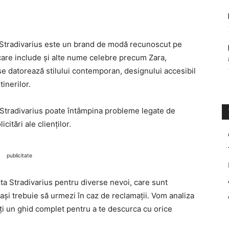
Stradivarius este un brand de modă recunoscut pe
, care include și alte nume celebre precum Zara,
se datorează stilului contemporan, designului accesibil
tinerilor.
și Stradivarius poate întâmpina probleme legate de
citări ale clienților.
publicitate
ta Stradivarius pentru diverse nevoi, care sunt
pași trebuie să urmezi în caz de reclamații. Vom analiza
-ți un ghid complet pentru a te descurca cu orice