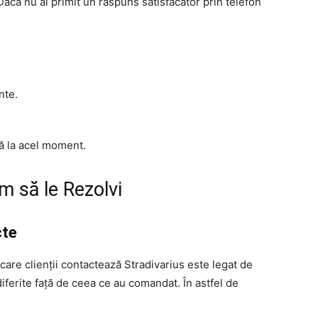
 Dacă nu ai primit un răspuns satisfăcător prin telefon
nte.
ă la acel moment.
 să le Rezolvi
cte
are clienții contactează Stradivarius este legat de
iferite față de ceea ce au comandat. În astfel de