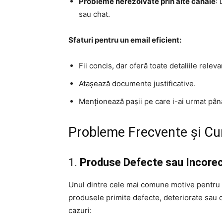
Probleme nerezolvate prin alte canale
:
sau chat.
Sfaturi pentru un email eficient:
Fii concis, dar oferă toate detaliile releva
Atașează documente justificative.
Menționează pașii pe care i-ai urmat pân
Probleme Frecvente și Cum
1.
Produse Defecte sau Incore
Unul dintre cele mai comune motive pentru c
produsele primite defecte, deteriorate sau d
cazuri: