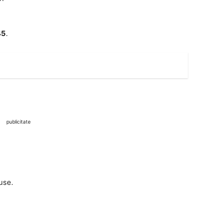
45
.
publicitate
use.