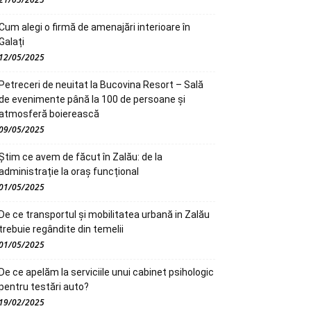
Cum alegi o firmă de amenajări interioare în
Galați
12/05/2025
Petreceri de neuitat la Bucovina Resort – Sală
de evenimente până la 100 de persoane și
atmosferă boierească
09/05/2025
Știm ce avem de făcut în Zalău: de la
administrație la oraș funcțional
01/05/2025
De ce transportul și mobilitatea urbană in Zalău
trebuie regândite din temelii
01/05/2025
De ce apelăm la serviciile unui cabinet psihologic
pentru testări auto?
19/02/2025