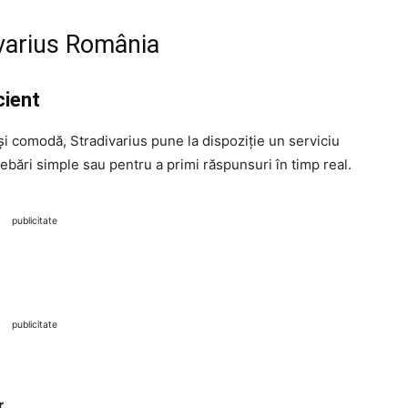
varius România
cient
 și comodă, Stradivarius pune la dispoziție un serviciu
rebări simple sau pentru a primi răspunsuri în timp real.
publicitate
publicitate
r
.