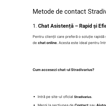
Metode de contact Stradi
1.
Chat Asistență – Rapid și Efi
Pentru clienții care preferă o soluție rapidă
de
chat online
. Acesta este ideal pentru înt
Cum accesezi chat-ul Stradivarius?
Intră pe site-ul oficial
.
Stradivarius
Mergi la secțiunea de
Contact
sau
Ajuto