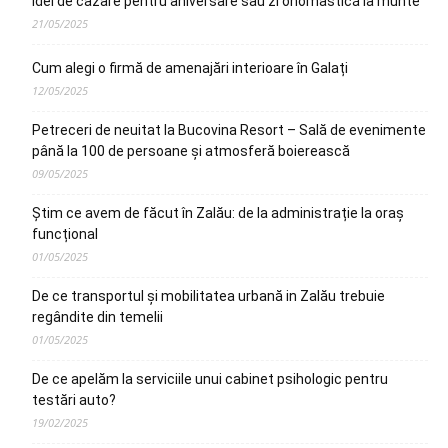
Idei de cazare pentru aniversare sau zi onomastică la munte
21/05/2025
Cum alegi o firmă de amenajări interioare în Galați
12/05/2025
Petreceri de neuitat la Bucovina Resort – Sală de evenimente
până la 100 de persoane și atmosferă boierească
09/05/2025
Știm ce avem de făcut în Zalău: de la administrație la oraș
funcțional
01/05/2025
De ce transportul și mobilitatea urbană in Zalău trebuie
regândite din temelii
01/05/2025
De ce apelăm la serviciile unui cabinet psihologic pentru
testări auto?
19/02/2025