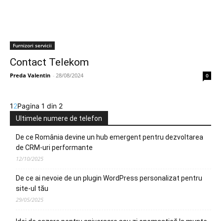
Furnizori servicii
Contact Telekom
Preda Valentin
-
28/08/2024
0
1
2
Pagina 1 din 2
Ultimele numere de telefon
De ce România devine un hub emergent pentru dezvoltarea
de CRM-uri performante
12/10/2025
De ce ai nevoie de un plugin WordPress personalizat pentru
site-ul tău
29/05/2025