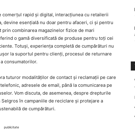
comerțul rapid și digital, interacțiunea cu retailerii
devine esențială nu doar pentru afaceri, ci și pentru
t prin combinarea magazinelor fizice de mari
ferind o gamă diversificată de produse pentru toți cei
iciente. Totuși, experiența completă de cumpărături nu
ul ușor la suportul pentru clienți, procesul de returnare
ă a consumatorilor.
upra tuturor modalităților de contact și reclamații pe care
l telefonic, adresele de email, până la comunicarea pe
oduselor. Vom discuta, de asemenea, despre drepturile
 Selgros în campaniile de reciclare și protejare a
ustenabilă de cumpărături.
publicitate