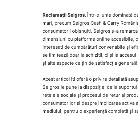
Reclamații Selgros.
Într-o lume dominată de 
mari, precum Selgros Cash & Carry România, 
consumatorii obișnuiți. Selgros s-a remarca
dimensiuni cu platforme online accesibile, o
interesați de cumpărături convenabile și ef
se limitează doar la achiziții, ci și la acces
și alte aspecte ce țin de satisfacția general
Acest articol îți oferă o privire detaliată as
Selgros le pune la dispoziție, de la suportu
rețelele sociale și procesul de retur al pr
consumatorilor și despre implicarea activă a
mediului, pentru o experiență completă și s