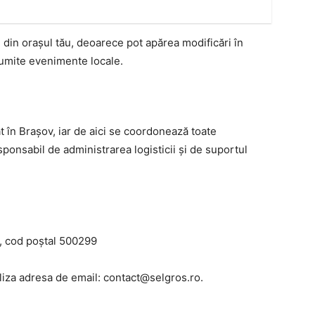
 din orașul tău, deoarece pot apărea modificări în
numite evenimente locale.
t în Brașov, iar de aici se coordonează toate
sponsabil de administrarea logisticii și de suportul
a, cod poștal 500299
tiliza adresa de email: contact@selgros.ro.