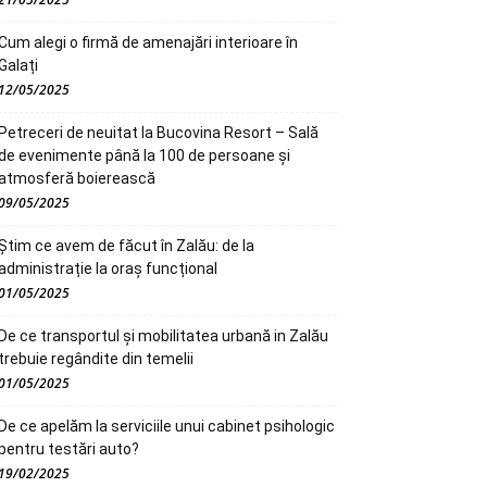
Cum alegi o firmă de amenajări interioare în
Galați
12/05/2025
Petreceri de neuitat la Bucovina Resort – Sală
de evenimente până la 100 de persoane și
atmosferă boierească
09/05/2025
Știm ce avem de făcut în Zalău: de la
administrație la oraș funcțional
01/05/2025
De ce transportul și mobilitatea urbană in Zalău
trebuie regândite din temelii
01/05/2025
De ce apelăm la serviciile unui cabinet psihologic
pentru testări auto?
19/02/2025