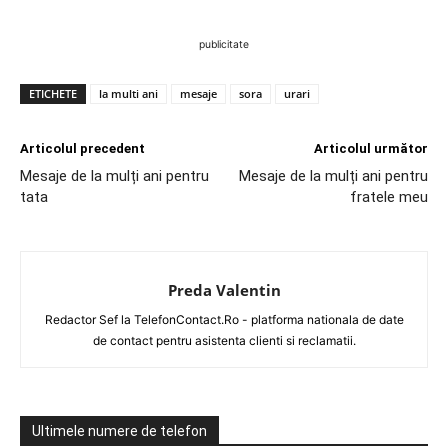
publicitate
ETICHETE
la multi ani
mesaje
sora
urari
Articolul precedent
Articolul următor
Mesaje de la mulți ani pentru
Mesaje de la mulți ani pentru
tata
fratele meu
Preda Valentin
Redactor Sef la TelefonContact.Ro - platforma nationala de date
de contact pentru asistenta clienti si reclamatii.
Ultimele numere de telefon