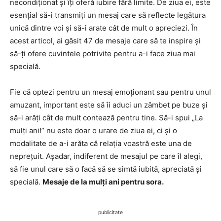
necondiționat și îți oferă iubire fără limite. De ziua ei, este
esențial să-i transmiți un mesaj care să reflecte legătura
unică dintre voi și să-i arate cât de mult o apreciezi. În
acest articol, ai găsit 47 de mesaje care să te inspire și
să-ți ofere cuvintele potrivite pentru a-i face ziua mai
specială.
Fie că optezi pentru un mesaj emoționant sau pentru unul
amuzant, important este să îi aduci un zâmbet pe buze și
să-i arăți cât de mult contează pentru tine. Să-i spui „La
mulți ani!” nu este doar o urare de ziua ei, ci și o
modalitate de a-i arăta că relația voastră este una de
neprețuit. Așadar, indiferent de mesajul pe care îl alegi,
să fie unul care să o facă să se simtă iubită, apreciată și
specială.
Mesaje de la mulți ani pentru sora.
publicitate