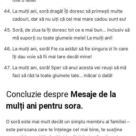
mie o felie!
La mulți ani, soră dragă! Îți doresc să primești multe
cadouri, dar să nu uiți că cel mai mare cadou sunt eu!
Soră, de ziua ta îți doresc tot ce e mai bun… inclusiv să
mă suporți cu toate glumele mele! La mulți ani!
La mulți ani, soră! Fie ca astăzi să fie singura zi în care
îți dau voie să fii mai tare decât mine!
La mulți ani, soră! Sper că anul acesta vei reuși să mă
faci să râd la toate glumele tale… măcar o dată!
Concluzie despre
Mesaje de la
mulți ani pentru sora.
O soră este mai mult decât un simplu membru al familiei –
este persoana care te înțelege cel mai bine, te susține