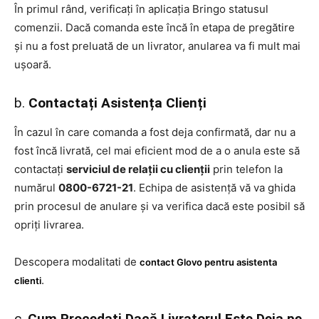
În primul rând, verificați în aplicația Bringo statusul
comenzii. Dacă comanda este încă în etapa de pregătire
și nu a fost preluată de un livrator, anularea va fi mult mai
ușoară.
b.
Contactați Asistența Clienți
În cazul în care comanda a fost deja confirmată, dar nu a
fost încă livrată, cel mai eficient mod de a o anula este să
contactați
serviciul de relații cu clienții
prin telefon la
numărul
0800-6721-21
. Echipa de asistență vă va ghida
prin procesul de anulare și va verifica dacă este posibil să
opriți livrarea.
Descopera modalitati de
contact Glovo pentru asistenta
.
clienti
c.
Cum Procedați Dacă Livratorul Este Deja pe