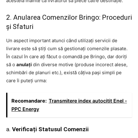
acesteia înainte ca livratorul să plece către destinație.
2. Anularea Comenzilor Bringo: Proceduri
și Sfaturi
Un aspect important atunci când utilizați servicii de
livrare este să știți cum să gestionați comenzile plasate.
În cazul în care ați făcut o comandă pe Bringo, dar doriți
să o
anulați
din diverse motive (produse incorect alese,
schimbări de planuri etc.), există câțiva pași simpli pe
care îi puteți urma:
Recomandare:
Transmitere index autocitit Enel -
PPC Energy
a.
Verificați Statusul Comenzii