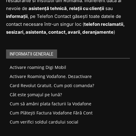
restaurante si institutii din Romania. Indiferent dacă ai
nevoie de
asistență tehnică
,
relații cu clienții
sau
informații
, pe Telefon Contact găsești toate datele de
contact necesare într-un singur loc (
telefon reclamatii,
sesizari, asistenta, contact, avarii, deranjamente
)
INFORMATII GENERALE
Activare roaming Digi Mobil
Activare Roaming Vodafone. Dezactivare
Card Revolut Gratuit. Cum poti comanda?
Cât este șomajul pe lună?
Cum să amâni plata facturii la Vodafone
Cum Plătești Factura Vodafone Fără Cont
Cum verifici soldul cardului social