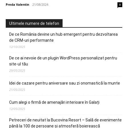
Preda Valentin
-
21/08/2024
0
Ultimele numere de telefon
De ce România devine un hub emergent pentru dezvoltarea
de CRM-uri performante
12/10/2025
De ce ai nevoie de un plugin WordPress personalizat pentru
site-ul tău
29/05/2025
Idei de cazare pentru aniversare sau zi onomastică la munte
21/05/2025
Cum alegi o firmă de amenajări interioare în Galați
12/05/2025
Petreceri de neuitat la Bucovina Resort – Sală de evenimente
până la 100 de persoane și atmosferă boierească