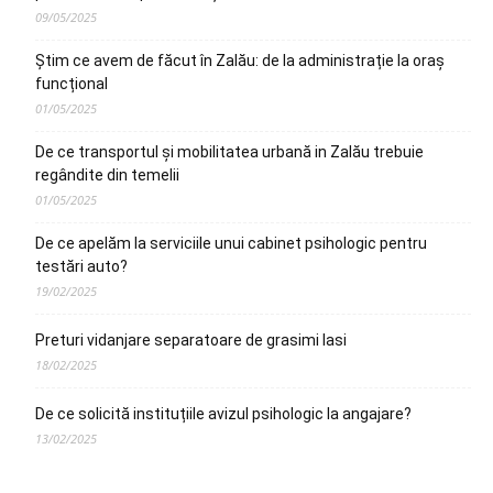
09/05/2025
Știm ce avem de făcut în Zalău: de la administrație la oraș
funcțional
01/05/2025
De ce transportul și mobilitatea urbană in Zalău trebuie
regândite din temelii
01/05/2025
De ce apelăm la serviciile unui cabinet psihologic pentru
testări auto?
19/02/2025
Preturi vidanjare separatoare de grasimi Iasi
18/02/2025
De ce solicită instituțiile avizul psihologic la angajare?
13/02/2025